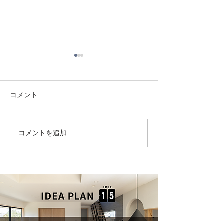
コメント
コメントを追加…
モデルハウス成約しまし
デザイナーズモ
た！
ス堂々完成！